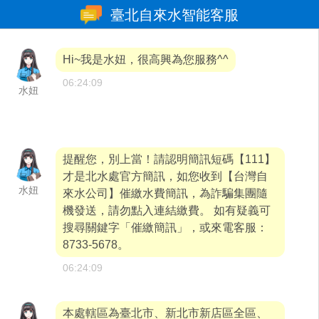
臺北自來水智能客服
智能文字交談服務時間：全年無休。
為保護您
Hi~我是水妞，很高興為您服務^^
06:24:09
水妞
的權益，請詳細閱讀
「個人資料運用法定告知事
項」
，如您已充分瞭解並同意，請繼續進行對談服
提醒您，別上當！請認明簡訊短碼【111】
才是北水處官方簡訊，如您收到【台灣自
務。
服務範圍：本服務目前僅提供自來水各項業務
水妞
來水公司】催繳水費簡訊，為詐騙集團隨
機發送，請勿點入連結繳費。 如有疑義可
諮詢(不蒐集、處理及利用個人資料)。
搜尋關鍵字「催繳簡訊」，或來電客服：
8733-5678。
06:24:09
本處轄區為臺北市、新北市新店區全區、