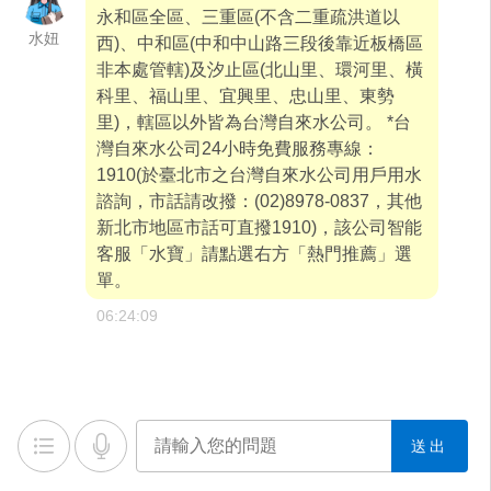
永和區全區、三重區(不含二重疏洪道以
水妞
西)、中和區(中和中山路三段後靠近板橋區
非本處管轄)及汐止區(北山里、環河里、橫
科里、福山里、宜興里、忠山里、東勢
里)，轄區以外皆為台灣自來水公司。 *台
灣自來水公司24小時免費服務專線：
1910(於臺北市之台灣自來水公司用戶用水
諮詢，市話請改撥：(02)8978-0837，其他
新北市地區市話可直撥1910)，該公司智能
客服「水寶」請點選右方「熱門推薦」選
單。
06:24:09